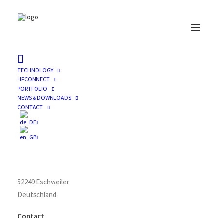
TECHNOLOGY
Impressum
HFCONNECT
PORTFOLIO
NEWS & DOWNLOADS
(Angaben gemäß § 5 TMG)
CONTACT
Herausgeberin
STIR2CONNECT GmbH
Stich 30 b
52249 Eschweiler
Deutschland
Contact